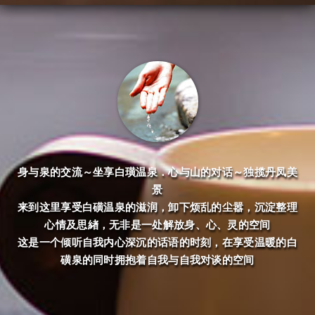
身与泉的交流～坐享白璜温泉．心与山的对话～独揽丹凤美
景
来到这里享受白磺温泉的滋润，卸下烦乱的尘嚣，沉淀整理
心情及思緖，无非是一处解放身、心、灵的空间
这是一个倾听自我内心深沉的话语的时刻，在享受温暖的白
磺泉的同时拥抱着自我与自我对谈的空间