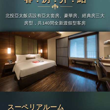
北投亞太飯店設有亞太套房、豪華房、經典房三大
房型，共140間全新渡假型客房
スーペリアルーム