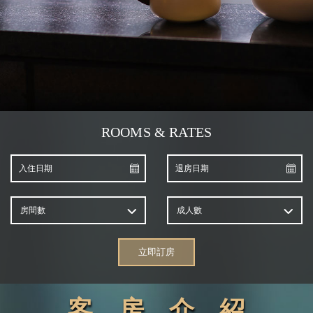
ROOMS & RATES
房間數
成人數
立即訂房
客．房．介．紹