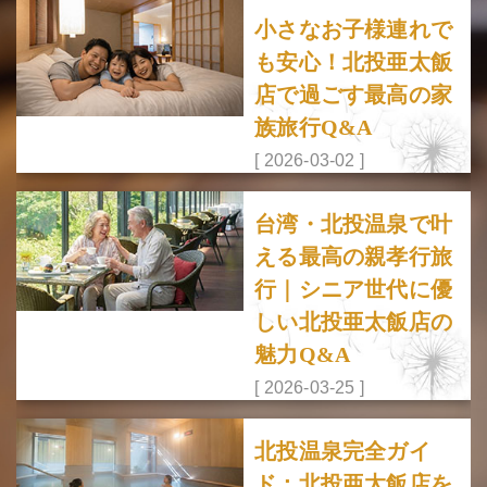
小さなお子様連れで
も安心！北投亜太飯
店で過ごす最高の家
族旅行Q&A
[ 2026-03-02 ]
台湾・北投温泉で叶
える最高の親孝行旅
行｜シニア世代に優
しい北投亜太飯店の
魅力Q&A
[ 2026-03-25 ]
北投温泉完全ガイ
ド：北投亜太飯店を