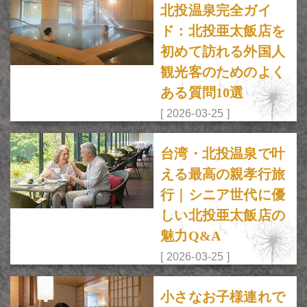
北投温泉完全ガイ
ド：北投亜太飯店を
初めて訪れる外国人
観光客のためのよく
ある質問10選
[ 2026-03-25 ]
台湾・北投温泉で叶
える最高の親孝行旅
行｜シニア世代に優
しい北投亜太飯店の
魅力Q&A
[ 2026-03-25 ]
小さなお子様連れで