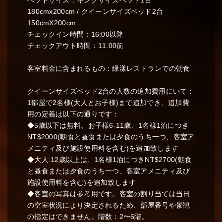
ベッドサイズ：キングサイズベッド1台
180cmx200cm / クイーンサイズベッド2台
150cmX200cm
チェックイン時間：16:00以降
チェックアウト時間：11:00前
客室料金に含まれるもの：緑漾レストランでの朝食
クイーンサイズベッド2台の人数の追加費用にいて：
1部屋で2名様(大人とお子様)まで追加でき、追加費
用の定義は以下の通りです：
◆5歳以下は無料。お子様6-11歳、1名様1泊につき
NT$2000(朝食と昼食または夕食のうち一つ、客室ア
メニティ及び施設使用料を含む)を追加致します
◆大人:12歳以上は、1名様1泊につきNT$2700(朝食
と昼食または夕食のうち一つ、客室アメニティ及び
施設使用料を含む)を追加致します
◆客室の写真は参考用です。客室の割り当ては当日
の空室状況により決定されるため、部屋番号や景観
の指定はできません。階数：2〜6階。