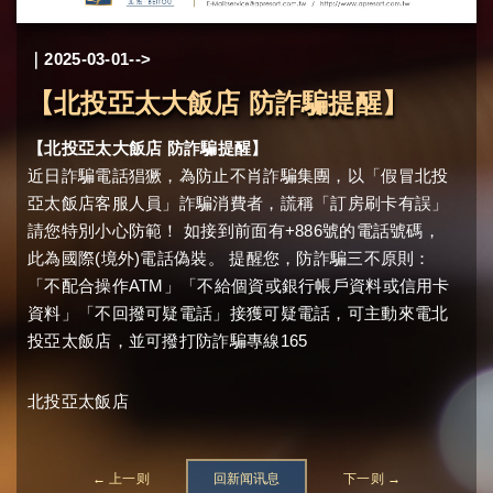
｜2025-03-01-->
【北投亞太大飯店 防詐騙提醒】
【北投亞太大飯店 防詐騙提醒】
近日詐騙電話猖獗，為防止不肖詐騙集團，以「假冒北投
亞太飯店客服人員」詐騙消費者，謊稱「訂房刷卡有誤」
請您特別小心防範！ 如接到前面有+886號的電話號碼，
此為國際(境外)電話偽裝。 提醒您，防詐騙三不原則：
「不配合操作ATM」「不給個資或銀行帳戶資料或信用卡
資料」「不回撥可疑電話」接獲可疑電話，可主動來電北
投亞太飯店，並可撥打防詐騙專線165
北投亞太飯店
← 上一则
回新闻讯息
下一则 →