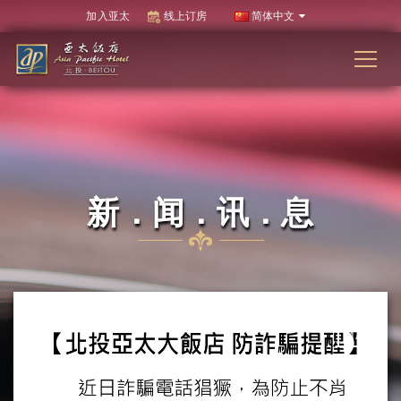
加入亚太
线上订房
简体中文
新．闻．讯．息
01
MAR