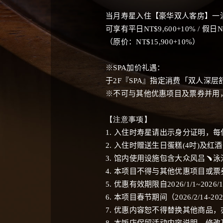
当月寿星入住【豪华双人客房】一
可享有平日
NT$9,600+10% /
假日
N
（原价：
NT$15,900+10%
）
※
SPA
加价礼遇：
于
2F
『
SPA
』指定消费「双人深层
※不可与其他优惠项目及票券并用
【注意事项】
1.
入住时寿星请出示身分证明，每
2.
入住时赠送生日蛋糕
(4
吋
)
及红酒
3.
馆内使用设施包含大众风吕
﹅
泳
4.
本项目不得与其他优惠项目或票
5.
优惠有效期限自
2026/1/1~2026/1
6.
本项目春节期间（
2026/2/14-202
7.
优惠内容恕不得替换其他商品，
8.
本饭店保留活动内容说明、修改