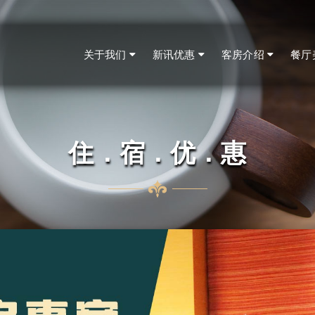
关于我们
新讯优惠
客房介绍
餐厅
住．宿．优．惠