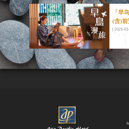
「早鸟
(含)
[ 2026-03
h