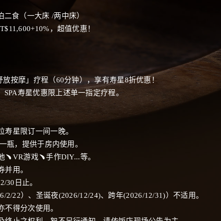
泊二食（一大床
/
两中床）
T$11,600+10%
，超值优惠！
舒放按摩」疗程（
60
分钟），享有寿星
8
折优惠！
，
SPA
寿星优惠限上述单一指定疗程。
位寿星限订一间一晚。
一瓶，提供于房内使用。
池
﹅
VR
游戏
﹅
手作
DIY...
等。
券并用。
2/30
日止。
6/2/22
）、圣诞夜
(2026/12/24)
、跨年
(2026/12/31)
）不适用。
亦不得分次使用。
及终止之权利，恕不另行通知，请依饭店现场公告为主。