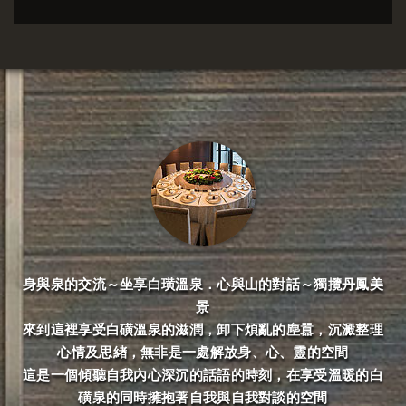
身與泉的交流～坐享白璜溫泉．心與山的對話～獨攬丹鳳美
景
來到這裡享受白磺溫泉的滋潤，卸下煩亂的塵囂，沉澱整理
心情及思緖，無非是一處解放身、心、靈的空間
這是一個傾聽自我內心深沉的話語的時刻，在享受溫暖的白
磺泉的同時擁抱著自我與自我對談的空間