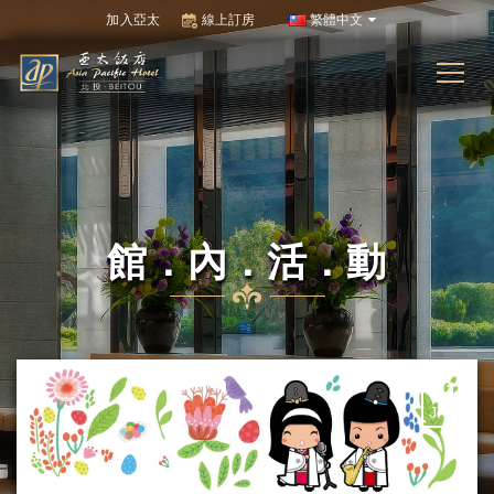
加入亞太
線上訂房
繁體中文
館．內．活．動
01
JAN