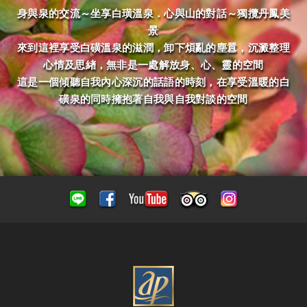
身與泉的交流～坐享白璜溫泉．心與山的對話～獨攬丹鳳美
景
來到這裡享受白磺溫泉的滋潤，卸下煩亂的塵囂，沉澱整理
心情及思緖，無非是一處解放身、心、靈的空間
這是一個傾聽自我內心深沉的話語的時刻，在享受溫暖的白
磺泉的同時擁抱著自我與自我對談的空間