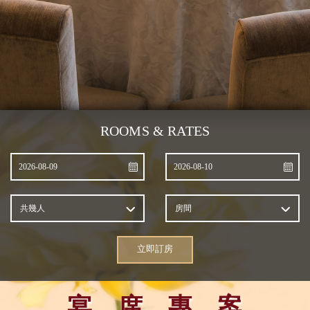
ROOMS & RATES
共幾人
房間
立即訂房
宴．席．專．案