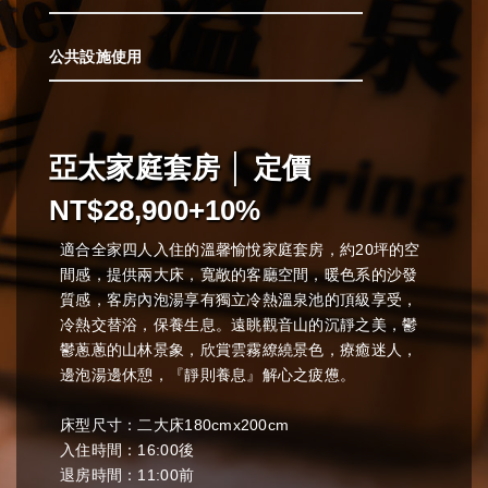
公共設施使用
亞太家庭套房 │ 定價
NT$28,900+10%
適合全家四人入住的溫馨愉悅家庭套房，約20坪的空
間感，提供兩大床，寬敞的客廳空間，暖色系的沙發
質感，客房內泡湯享有獨立冷熱溫泉池的頂級享受，
冷熱交替浴，保養生息。遠眺觀音山的沉靜之美，鬱
鬱蔥蔥的山林景象，欣賞雲霧繚繞景色，療癒迷人，
邊泡湯邊休憩，『靜則養息』解心之疲憊。
床型尺寸：二大床180cmx200cm
入住時間：16:00後
退房時間：11:00前