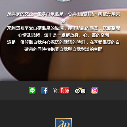
身與泉的交流～坐享白璜溫泉．心與山的對話～獨攬丹鳳美
景
來到這裡享受白磺溫泉的滋潤，卸下煩亂的塵囂，沉澱整理
心情及思緖，無非是一處解放身、心、靈的空間
這是一個傾聽自我內心深沉的話語的時刻，在享受溫暖的白
磺泉的同時擁抱著自我與自我對談的空間