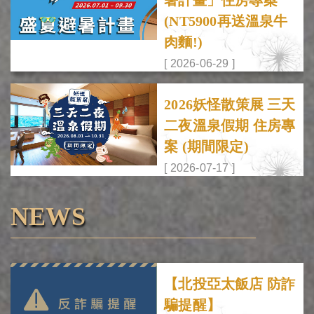
(NT5900再送溫泉牛
肉麵!)
[ 2026-06-29 ]
2026妖怪散策展 三天
二夜溫泉假期 住房專
案 (期間限定)
[ 2026-07-17 ]
NEWS
【北投亞太飯店 防詐
騙提醒】