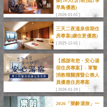
案(20天(含)前預訂享
早鳥優惠)
[ 2026-01-01 ]
三天二夜溫泉假期住
房專案(續住更優惠)
[ 2025-12-01 ]
【感謝有您・安心湯
宿住房專案】- 軍警
消教職醫護暨公務人
員優惠住房專案
[ 2026-01-29 ]
2026「樂齡湯旅」一