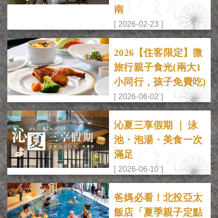
南
[ 2026-02-23 ]
2026【住客限定】微
旅行親子食光(兩大1
小同行，孩子免費吃)
[ 2026-06-02 ]
沁夏三享假期 ｜ 泳
池・泡湯・美食一次
滿足
[ 2026-06-10 ]
爸媽必看！北投亞太
飯店「夏季親子定點