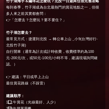
竹子湖海芋＆繡球花怎麼玩？北投一日遊與住宿完整攻略
每到春季，竹子湖成為台北最熱門的賞花地點之一，但很
多人來之前其實都會問：
👉
「怎麼去？怎麼玩？要不要住？」
竹子湖怎麼去？
9(
-
最常見方式：
捷運到北投
→
轉公車上山 _
小
台灣好行
)
北投竹子湖
100
自行開車（
通常為計次或計時收費，收費標準約為
-200
/
50
-100
/
元
元
次，或
元
元
小時不等，建議現場詢問確
認。
）
👉
建議：平日或早上上山
最佳賞花路線（不踩雷）
建議順序：
1️
上午賞花（光線最好、人少）
2️
中午簡單用餐