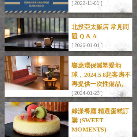
[ 2022-11-01 ]
北投亞太飯店 常見問
題 Q & A
[ 2026-01-01 ]
響應環保減塑愛地
球，2024.5.8起客房不
再提供一次性備品。
[ 2024-01-23 ]
綠漾餐廳 精選蛋糕訂
購 (SWEET
MOMENTS)