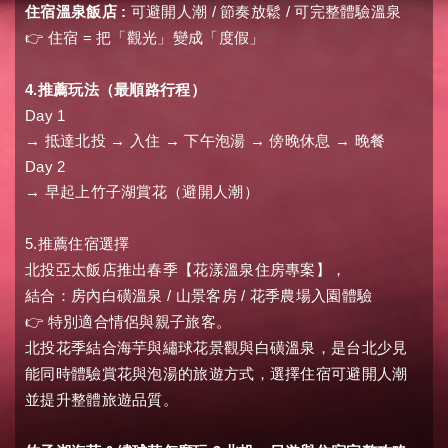
:
/
/
住宿溫泉飯店
可避開人潮
節奏放鬆
可完整體驗溫泉
👉
=
住宿
把「觀光」變成「度假」
4.
推薦玩法（最順路行程）
Day 1
→
抵達北投
→
入住
→
下午泡湯
→
傍晚休息
→
晚餐
Day 2
→
早起上竹子湖賞花（避開人潮）
5.
推薦住宿選擇
北投亞太飯店推出春季【花漾溫泉住房專案】，
/
/
結合：
房內白磺溫泉
山景客房
花季農場入園體驗
👉
特別適合情侶與親子旅客。
北投花季結合海芋與繡球花景觀與白磺溫泉，是台北少見
能同時體驗賞花與泡湯的旅遊方式，選擇住宿可避開人潮
並提升整體旅遊品質。