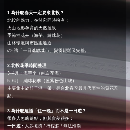
1.
為什麼春天一定要來北投？
北投的魅力，在於它同時擁有：
火山地形孕育的天然溫泉
季節性花卉（海芋、繡球花）
山林環境與市區距離近
👉
讓「一日逃離城市」變得輕鬆又完整。
2.
北投花季時間整理
3
4
–
月：海芋季（純白花海）
5
6
–
月：繡球花季（藍紫粉色山坡）
主要集中於竹子湖一帶，是台北春季最具代表性的賞花景
點。
3.
為什麼建議「住一晚」而不是一日遊？
很多人忽略這點，但其實差很多：
:
/
/
一日遊
人多擁擠
行程趕
無法泡湯