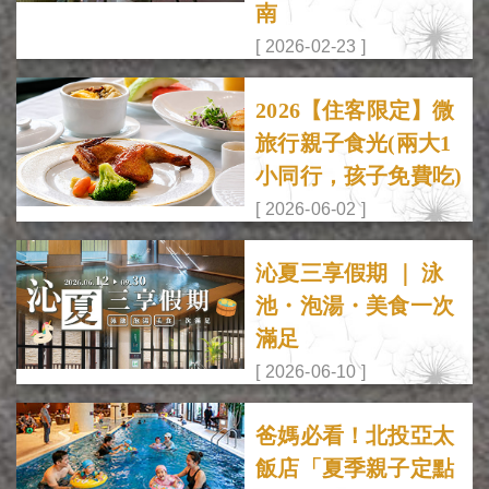
南
[ 2026-02-23 ]
2026【住客限定】微
旅行親子食光(兩大1
小同行，孩子免費吃)
[ 2026-06-02 ]
沁夏三享假期 ｜ 泳
池・泡湯・美食一次
滿足
[ 2026-06-10 ]
爸媽必看！北投亞太
飯店「夏季親子定點