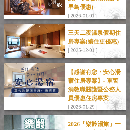
早鳥優惠)
[ 2026-01-01 ]
三天二夜溫泉假期住
房專案(續住更優惠)
[ 2025-12-01 ]
【感謝有您・安心湯
宿住房專案】- 軍警
消教職醫護暨公務人
員優惠住房專案
[ 2026-01-29 ]
2026「樂齡湯旅」一