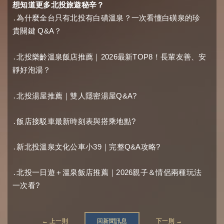
想知道更多北投旅遊秘辛？
․
為什麼全台只有北投有白磺溫泉？一次看懂白磺泉的珍
Q&A
貴關鍵
？
2026
TOP8
․
北投樂齡溫泉飯店推薦｜
最新
！長輩友善、安
靜好泡湯？
Q&A?
․
北投湯屋推薦｜雙人隱密湯屋
?
․
飯店接駁車最新時刻表與搭乘地點
39
Q&A
?
․
新北投溫泉文化公車小
｜完整
攻略
2026
․
北投一日遊＋溫泉飯店推薦｜
親子＆情侶兩種玩法
?
一次看
← 上一則
回新聞訊息
下一則 →