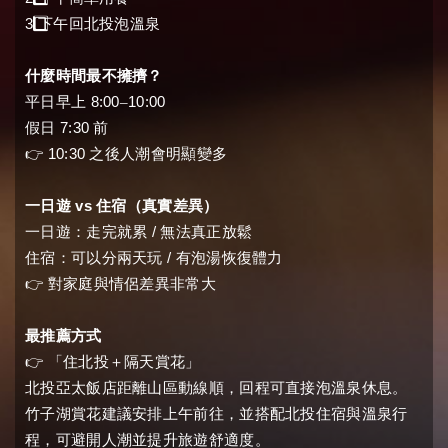
3️
下午回北投泡溫泉
什麼時間最不擁擠？
8:00
10:00
平日早上
–
7:30
假日
前
👉
10:30
之後人潮會明顯變多
vs
一日遊
住宿（真實差異）
/
一日遊：走完就累
無法真正放鬆
/
住宿：可以分兩天玩
有泡湯恢復體力
👉
對家庭與情侶差異非常大
最推薦方式
👉
「住北投＋隔天賞花」
北投亞太飯店距離山區動線順，回程可直接泡溫泉休息。
竹子湖賞花建議安排上午前往，並搭配北投住宿與溫泉行
程，可避開人潮並提升旅遊舒適度。