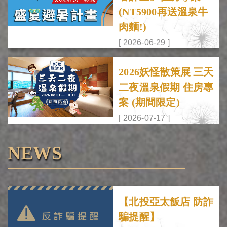
(NT5900再送溫泉牛
肉麵!)
[ 2026-06-29 ]
2026妖怪散策展 三天
二夜溫泉假期 住房專
案 (期間限定)
[ 2026-07-17 ]
NEWS
【北投亞太飯店 防詐
騙提醒】