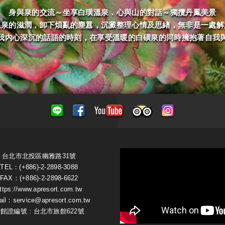
身與泉的交流～坐享白璜溫泉．心與山的對話～獨攬丹鳳美景
溫泉的滋潤，卸下煩亂的塵囂，沉澱整理心情及思緖，無非是一處解
我內心深沉的話語的時刻，在享受溫暖的白磺泉的同時擁抱著自我
台北市北投區幽雅路31號
TEL：(+886)-2-2898-3088
FAX：(+886)-2-2898-6622
ttps://www.apresort.com.tw
ail：service@apresort.com.tw
館證編號 : 台北市旅館622號