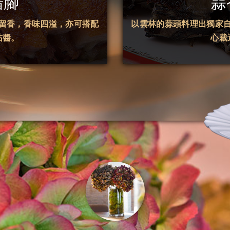
豬腳
蒜
留香，香味四溢，亦可搭配
以雲林的蒜頭料理出獨家
沾醬。
心裁