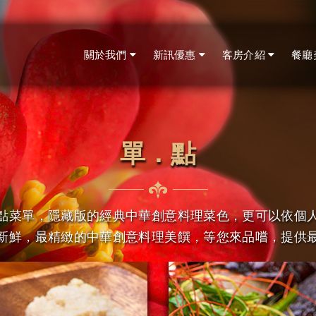
關於我們
新訊優惠
客房介紹
餐廳
單．點
點菜單，隱藏版的經典中華創意料理菜色，更可以依個
新鮮，最精緻的中華創意料理美饌，等您來品嚐，提供