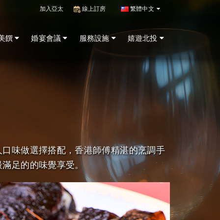
加入亞太
線上訂房
繁體中文
美饌
婚宴會議
服務設施
嬉遊北投
人口味做選擇搭配，香港師傅精湛的烹調手
最滿足的的味覺享受。