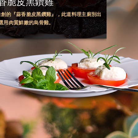
香脆皮黑鑽雞
自創的『蒜香脆皮黑鑽雞』，此道料理主廚別出
選用肉質鮮嫩的烏骨雞。