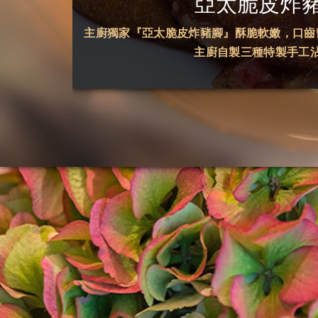
亞太脆皮炸
主廚獨家『亞太脆皮炸豬腳』酥脆軟嫩，口齒
主廚自製三種特製手工