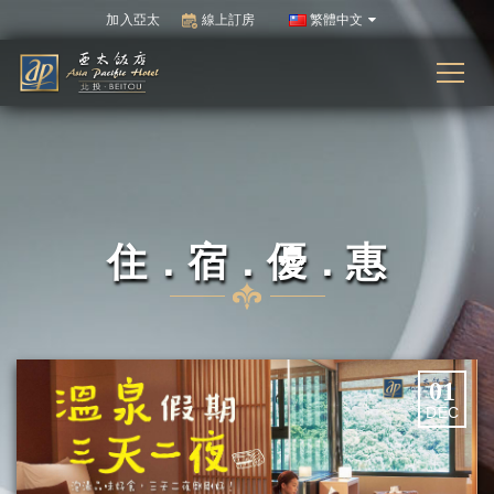
加入亞太
線上訂房
繁體中文
住．宿．優．惠
01
DEC