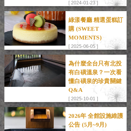
[ 2024-01-23 ]
綠漾餐廳 精選蛋糕訂
購 (SWEET
MOMENTS)
[ 2025-06-05 ]
為什麼全台只有北投
有白磺溫泉？一次看
懂白磺泉的珍貴關鍵
Q&A
[ 2025-10-01 ]
2026年 全館設施維護
公告 (5月~9月)