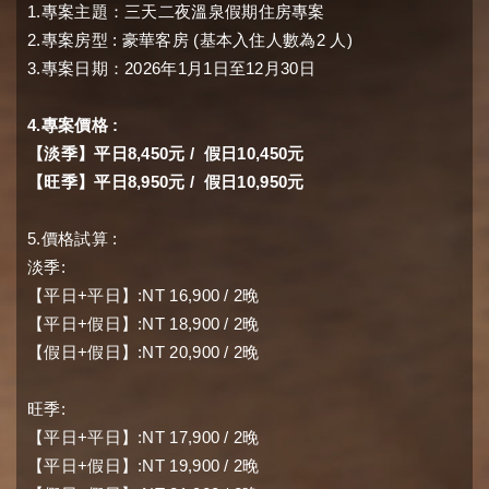
1.
專案主題：三天二夜溫泉假期住房專案
2.
:
(
2
)
專案房型
豪華客房
基本入住人數為
人
3.
2026
1
1
12
30
專案日期：
年
月
日至
月
日
4.
:
專案價格
8,450
/
10,450
【淡季】平日
元
假日
元
8,950
/
10,950
【旺季】平日
元
假日
元
5.
:
價格試算
:
淡季
+
:NT 16,900 / 2
【
平日
平日
】
晚
+
:NT 18,900 / 2
【
平日
假日
】
晚
+
:NT 20,900 / 2
【
假日
假日
】
晚
:
旺季
+
:NT 17,900 / 2
【
平日
平日
】
晚
+
:NT 19,900 / 2
【
平日
假日
】
晚