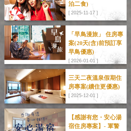
泊二食)
[ 2025-11-17 ]
「早鳥漫旅」 住房專
案(20天(含)前預訂享
早鳥優惠)
[ 2026-01-01 ]
三天二夜溫泉假期住
房專案(續住更優惠)
[ 2025-12-01 ]
【感謝有您・安心湯
宿住房專案】- 軍警