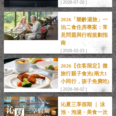
[ 2026-07-20 ]
2026「樂齡湯旅」一
泊二食住房專案：常
見問題與行程規劃指
南
[ 2026-02-23 ]
2026【住客限定】微
旅行親子食光(兩大1
小同行，孩子免費吃)
[ 2026-06-02 ]
沁夏三享假期 ｜ 泳
池・泡湯・美食一次