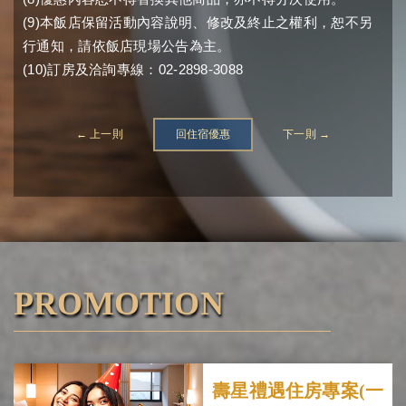
(9)
本飯店保留活動內容說明、修改及終止之權利，恕不另
行通知，請依飯店現場公告為主。
(10)
02-2898-3088
訂房及洽詢專線：
← 上一則
回住宿優惠
下一則 →
PROMOTION
壽星禮遇住房專案(一