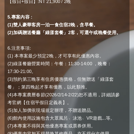
+
:NT 21,900 / 2
【
假日
假日
】
晚
5.
:
專案內容
(1)
2
雙人豪華客房一泊一食住宿
晚，含早餐。
(2)
2
加碼贈送餐廳「綠漾套餐」
客，可選午或晚餐使用。
6.
:
注意事項
(1)
2
本專案最少預定
晚，才可享有此優惠內容。
(2)
11:30-14:00
綠漾餐廳營業時間：午餐：
，晚餐：
17:30-21:00
。
(3)
預約第三晚享有住房優惠價格，但無贈送「綠漾套
餐」
；第四晚起才享有優惠，以此類推。
(4)
(2026/2/14-2/22)
本專案農曆春節
恕不適用，詳細請參
考官網【住宿平假日定義表】。
(5)
加人加價依現場規定辦理，不贈送贈品。
(6)
﹅
﹅
VR
...
館內使用設施包含大眾風呂
泳池
遊戲
等。
(7)
本專案不得與其他優惠專案或票券併用。
(8)
優惠內容恕不得替換其他商品，亦不得分次使用。